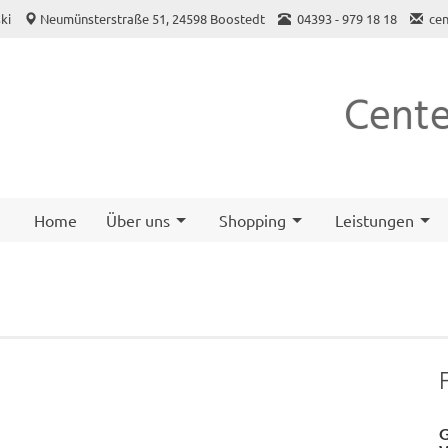
ki
Neumünsterstraße 51, 24598 Boostedt
04393 - 979 18 18
ce
Cente
Home
Über uns
Shopping
Leistungen
G