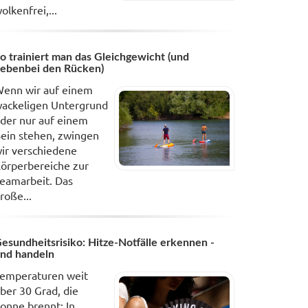
olkenfrei,...
o trainiert man das Gleichgewicht (und
ebenbei den Rücken)
enn wir auf einem
ackeligen Untergrund
der nur auf einem
ein stehen, zwingen
ir verschiedene
örperbereiche zur
eamarbeit. Das
roße...
esundheitsrisiko: Hitze-Notfälle erkennen -
nd handeln
emperaturen weit
ber 30 Grad, die
onne brennt: In