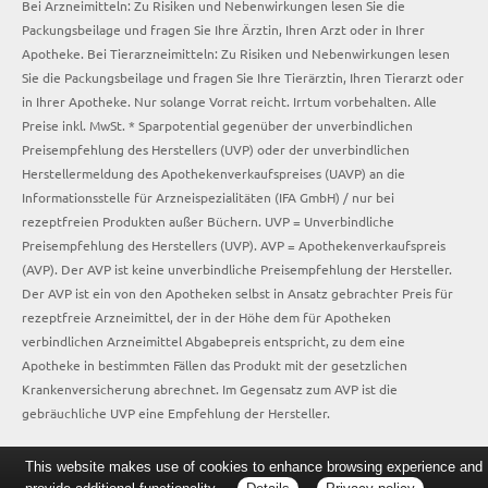
Bei Arzneimitteln: Zu Risiken und Nebenwirkungen lesen Sie die
Packungsbeilage und fragen Sie Ihre Ärztin, Ihren Arzt oder in Ihrer
Apotheke. Bei Tierarzneimitteln: Zu Risiken und Nebenwirkungen lesen
Sie die Packungsbeilage und fragen Sie Ihre Tierärztin, Ihren Tierarzt oder
in Ihrer Apotheke. Nur solange Vorrat reicht. Irrtum vorbehalten. Alle
Preise inkl. MwSt. * Sparpotential gegenüber der unverbindlichen
Preisempfehlung des Herstellers (UVP) oder der unverbindlichen
Herstellermeldung des Apothekenverkaufspreises (UAVP) an die
Informationsstelle für Arzneispezialitäten (IFA GmbH) / nur bei
rezeptfreien Produkten außer Büchern. UVP = Unverbindliche
Preisempfehlung des Herstellers (UVP). AVP = Apothekenverkaufspreis
(AVP). Der AVP ist keine unverbindliche Preisempfehlung der Hersteller.
Der AVP ist ein von den Apotheken selbst in Ansatz gebrachter Preis für
rezeptfreie Arzneimittel, der in der Höhe dem für Apotheken
verbindlichen Arzneimittel Abgabepreis entspricht, zu dem eine
Apotheke in bestimmten Fällen das Produkt mit der gesetzlichen
Krankenversicherung abrechnet. Im Gegensatz zum AVP ist die
gebräuchliche UVP eine Empfehlung der Hersteller.
This website makes use of cookies to enhance browsing experience and