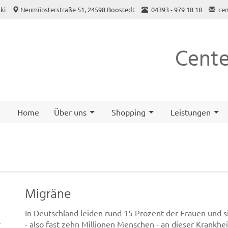
ki
Neumünsterstraße 51, 24598 Boostedt
04393 - 979 18 18
ce
Cente
Home
Über uns
Shopping
Leistungen
Migräne
In Deutschland leiden rund 15 Prozent der Frauen und 
r
- also fast zehn Millionen Menschen - an dieser Krankhe