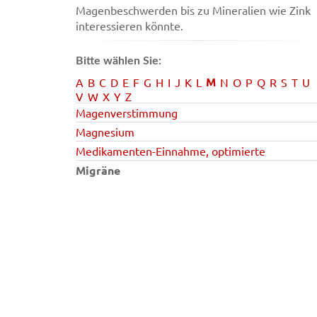
Magenbeschwerden bis zu Mineralien wie Zink
interessieren könnte.
Bitte wählen Sie:
M
A
B
C
D
E
F
G
H
I
J
K
L
N
O
P
Q
R
S
T
U
V
W
X
Y
Z
Magenverstimmung
Magnesium
Medikamenten-Einnahme, optimierte
Migräne