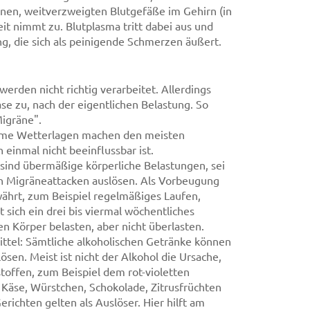
inen, weitverzweigten Blutgefäße im Gehirn (in
it nimmt zu. Blutplasma tritt dabei aus und
 die sich als peinigende Schmerzen äußert.
rden nicht richtig verarbeitet. Allerdings
se zu, nach der eigentlichen Belastung. So
igräne".
reme Wetterlagen machen den meisten
 einmal nicht beeinflussbar ist.
ind übermäßige körperliche Belastungen, sei
en Migräneattacken auslösen. Als Vorbeugung
währt, zum Beispiel regelmäßiges Laufen,
sich ein drei bis viermal wöchentliches
den Körper belasten, aber nicht überlasten.
ttel: Sämtliche alkoholischen Getränke können
sen. Meist ist nicht der Alkohol die Ursache,
offen, zum Beispiel dem rot-violetten
 Käse, Würstchen, Schokolade, Zitrusfrüchten
richten gelten als Auslöser. Hier hilft am