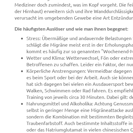
Mediziner doch zumindest, was im Kopf vorgeht. Die fe
der Hirnhaut) erweitern sich und ihre Wanddurchlässigke
verursacht im umgebenden Gewebe eine Art Entzündung,
Die häufigsten Auslöser und wie man ihnen begegnet:
Stress: Übermäßige und andauernde Belastungen we
schlägt die Migräne meist erst in der Erholungspha
kommt es häufig zur so genannten "Wochenend-M
Wetter und Klima: Wetterwechsel, Fön oder ext
Betroffenen zu schaffen. Leider ein Faktor, der nun
Körperliche Anstrengungen: Vermeidbar dagegen s
es beim Sport oder bei der Arbeit. Auch sie könn
hat sich dagegen bei vielen ein Ausdauersport be
Walken, Schwimmen oder Rad fahren. Es empfiehlt 
Training von jeweils circa 30 Minuten. Dabei gilt: 
Nahrungsmittel und Alkoholika: Achtung Genussmi
selbst in geringer Menge eine Migräneattacke auslö
sondern die Kombination mit bestimmten Begleitst
Traubenfarbstoff. Auch bestimmte Inhaltsstoffe in
oder das Natriumglutamat in vielen chinesischen Ge