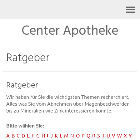
Kontakt
Center Apotheke
Ratgeber
Ratgeber
Wir haben für Sie die wichtigsten Themen recherchiert.
Alles was Sie vom Abnehmen über Magenbeschwerden
bis zu Mineralien wie Zink interessieren könnte.
Bitte wählen Sie:
I
A
B
C
D
E
F
G
H
J
K
L
M
N
O
P
Q
R
S
T
U
V
W
X
Y