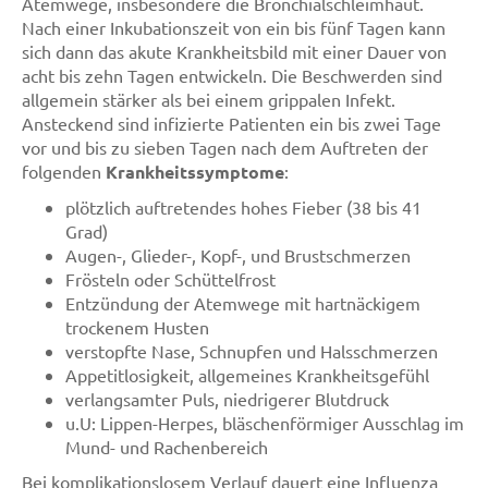
Atemwege, insbesondere die Bronchialschleimhaut.
Nach einer Inkubationszeit von ein bis fünf Tagen kann
sich dann das akute Krankheitsbild mit einer Dauer von
acht bis zehn Tagen entwickeln. Die Beschwerden sind
allgemein stärker als bei einem grippalen Infekt.
Ansteckend sind infizierte Patienten ein bis zwei Tage
vor und bis zu sieben Tagen nach dem Auftreten der
folgenden
Krankheitssymptome
:
plötzlich auftretendes hohes Fieber (38 bis 41
Grad)
Augen-, Glieder-, Kopf-, und Brustschmerzen
Frösteln oder Schüttelfrost
Entzündung der Atemwege mit hartnäckigem
trockenem Husten
verstopfte Nase, Schnupfen und Halsschmerzen
Appetitlosigkeit, allgemeines Krankheitsgefühl
verlangsamter Puls, niedrigerer Blutdruck
u.U: Lippen-Herpes, bläschenförmiger Ausschlag im
Mund- und Rachenbereich
Bei komplikationslosem Verlauf dauert eine Influenza