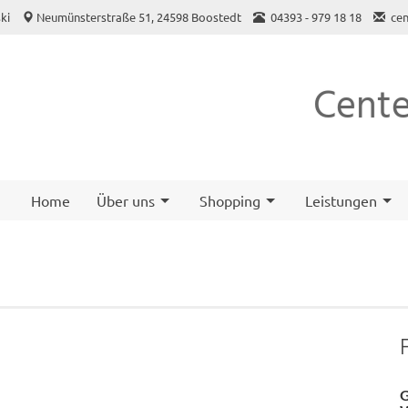
ki
Neumünsterstraße 51, 24598 Boostedt
04393 - 979 18 18
ce
Cente
Home
Über uns
Shopping
Leistungen
G