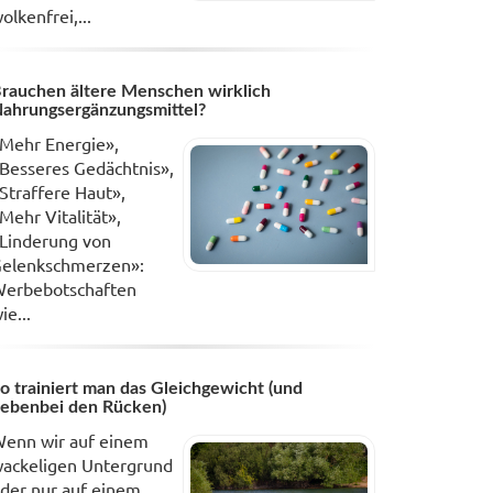
olkenfrei,...
rauchen ältere Menschen wirklich
ahrungsergänzungsmittel?
Mehr Energie»,
Besseres Gedächtnis»,
Straffere Haut»,
Mehr Vitalität»,
Linderung von
elenkschmerzen»:
erbebotschaften
ie...
o trainiert man das Gleichgewicht (und
ebenbei den Rücken)
enn wir auf einem
ackeligen Untergrund
der nur auf einem