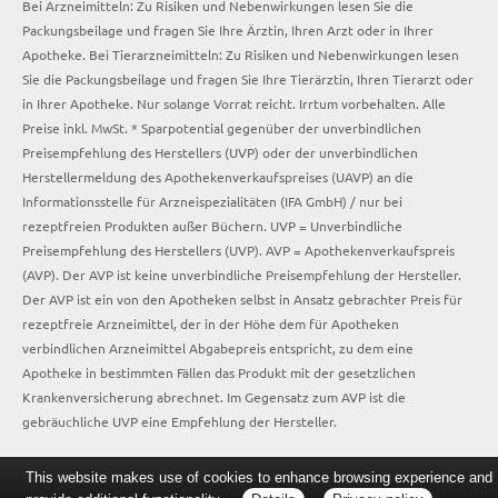
Bei Arzneimitteln: Zu Risiken und Nebenwirkungen lesen Sie die
Packungsbeilage und fragen Sie Ihre Ärztin, Ihren Arzt oder in Ihrer
Apotheke. Bei Tierarzneimitteln: Zu Risiken und Nebenwirkungen lesen
Sie die Packungsbeilage und fragen Sie Ihre Tierärztin, Ihren Tierarzt oder
in Ihrer Apotheke. Nur solange Vorrat reicht. Irrtum vorbehalten. Alle
Preise inkl. MwSt. * Sparpotential gegenüber der unverbindlichen
Preisempfehlung des Herstellers (UVP) oder der unverbindlichen
Herstellermeldung des Apothekenverkaufspreises (UAVP) an die
Informationsstelle für Arzneispezialitäten (IFA GmbH) / nur bei
rezeptfreien Produkten außer Büchern. UVP = Unverbindliche
Preisempfehlung des Herstellers (UVP). AVP = Apothekenverkaufspreis
(AVP). Der AVP ist keine unverbindliche Preisempfehlung der Hersteller.
Der AVP ist ein von den Apotheken selbst in Ansatz gebrachter Preis für
rezeptfreie Arzneimittel, der in der Höhe dem für Apotheken
verbindlichen Arzneimittel Abgabepreis entspricht, zu dem eine
Apotheke in bestimmten Fällen das Produkt mit der gesetzlichen
Krankenversicherung abrechnet. Im Gegensatz zum AVP ist die
gebräuchliche UVP eine Empfehlung der Hersteller.
This website makes use of cookies to enhance browsing experience and